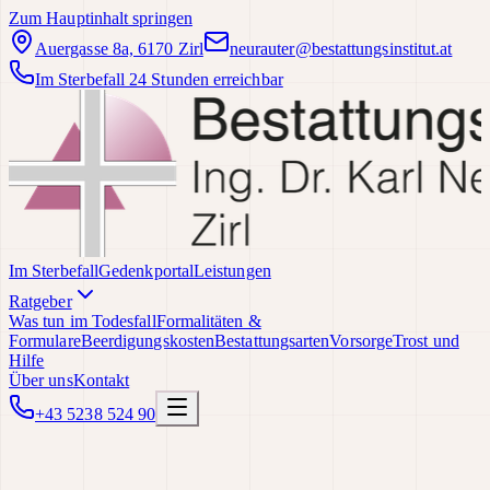
Zum Hauptinhalt springen
Auergasse 8a, 6170 Zirl
neurauter@bestattungsinstitut.at
Im Sterbefall 24 Stunden erreichbar
Im Sterbefall
Gedenkportal
Leistungen
Ratgeber
Was tun im Todesfall
Formalitäten &
Formulare
Beerdigungskosten
Bestattungsarten
Vorsorge
Trost und
Hilfe
Über uns
Kontakt
+43 5238 524 90