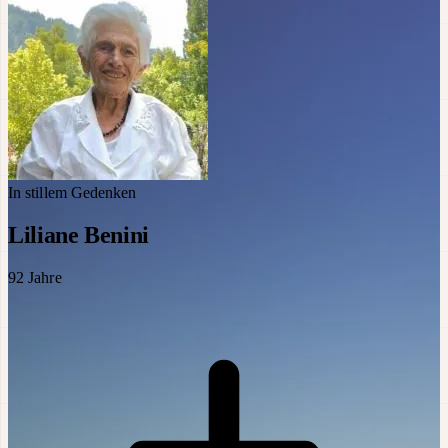
In stillem Gedenken
Liliane Benini
92
Jahre