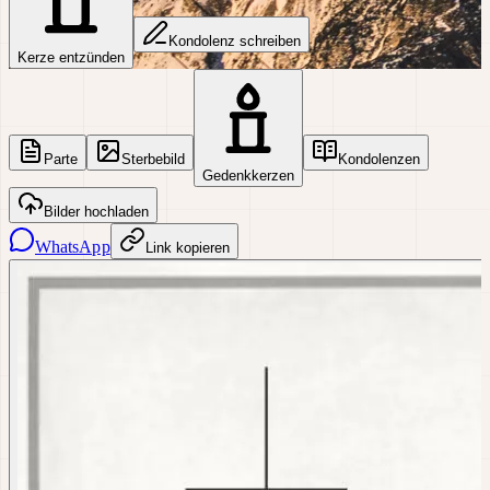
Kondolenz schreiben
Kerze entzünden
Parte
Sterbebild
Kondolenzen
Gedenkkerzen
Bilder hochladen
WhatsApp
Link kopieren