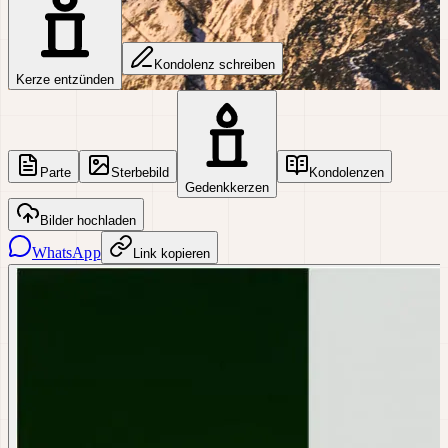
Kondolenz schreiben
Kerze entzünden
Parte
Sterbebild
Kondolenzen
Gedenkkerzen
Bilder hochladen
WhatsApp
Link kopieren