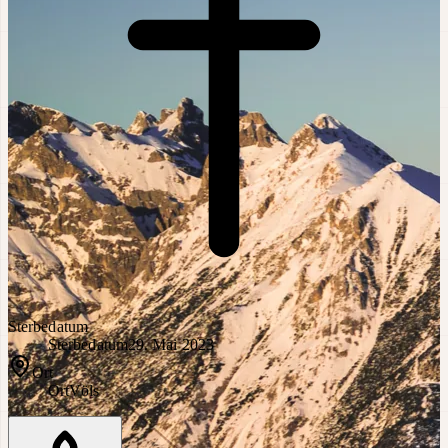
Sterbedatum
Sterbedatum
29. Mai 2023
Ort
Ort
Völs