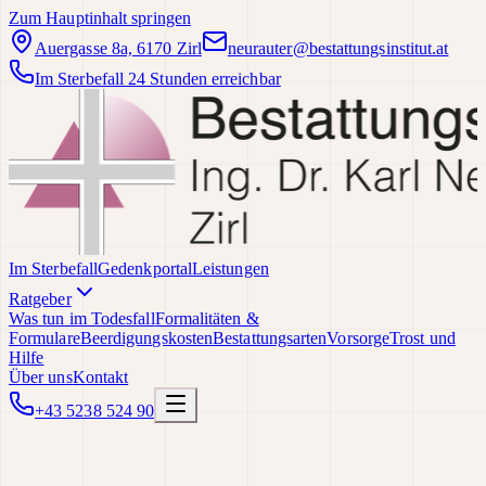
Zum Hauptinhalt springen
Auergasse 8a, 6170 Zirl
neurauter@bestattungsinstitut.at
Im Sterbefall 24 Stunden erreichbar
Im Sterbefall
Gedenkportal
Leistungen
Ratgeber
Was tun im Todesfall
Formalitäten &
Formulare
Beerdigungskosten
Bestattungsarten
Vorsorge
Trost und
Hilfe
Über uns
Kontakt
+43 5238 524 90