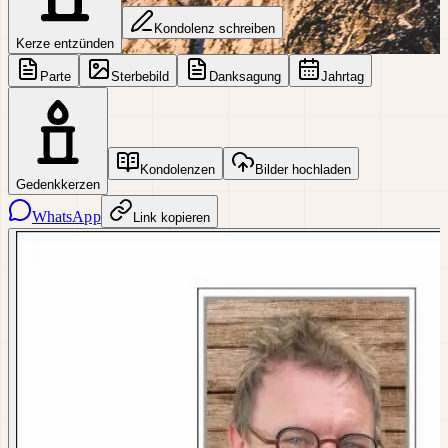
Kondolenz schreiben
Kerze entzünden
Parte
Sterbebild
Danksagung
Jahrtag
Kondolenzen
Bilder hochladen
Gedenkkerzen
WhatsApp
Link kopieren