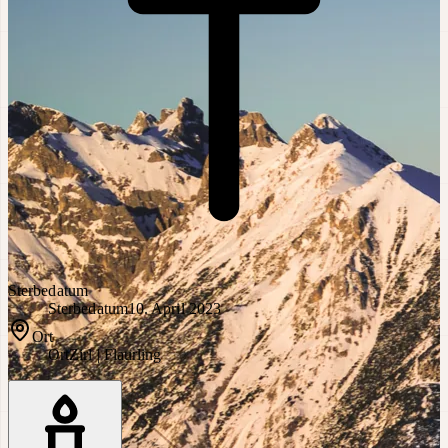
Sterbedatum
Sterbedatum
10. April 2023
Ort
Ort
Zirl | Flaurling