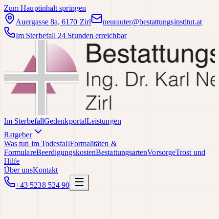
Zum Hauptinhalt springen
Auergasse 8a, 6170 Zirl
neurauter@bestattungsinstitut.at
Im Sterbefall 24 Stunden erreichbar
Im Sterbefall
Gedenkportal
Leistungen
Ratgeber
Was tun im Todesfall
Formalitäten &
Formulare
Beerdigungskosten
Bestattungsarten
Vorsorge
Trost und
Hilfe
Über uns
Kontakt
+43 5238 524 90