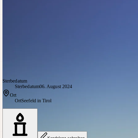
Sterbedatum
Sterbedatum
06. August 2024
Ort
Ort
Seefeld in Tirol