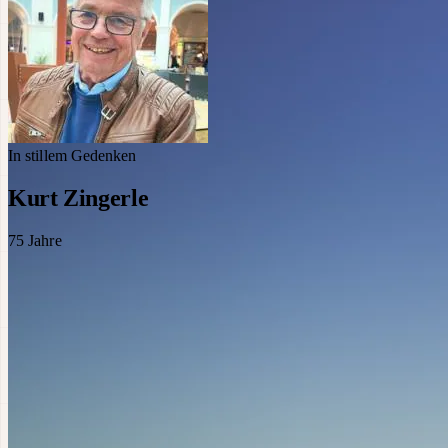
In stillem Gedenken
Kurt Zingerle
75
Jahre