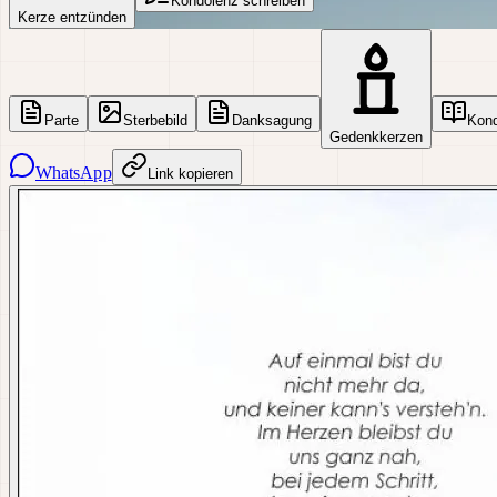
Kondolenz schreiben
Kerze entzünden
Parte
Sterbebild
Danksagung
Kon
Gedenkkerzen
WhatsApp
Link kopieren