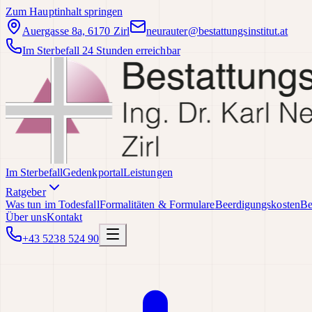
Zum Hauptinhalt springen
Auergasse 8a, 6170 Zirl
neurauter@bestattungsinstitut.at
Im Sterbefall 24 Stunden erreichbar
Im Sterbefall
Gedenkportal
Leistungen
Ratgeber
Was tun im Todesfall
Formalitäten & Formulare
Beerdigungskosten
Be
Über uns
Kontakt
+43 5238 524 90