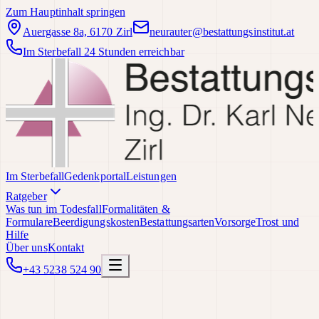
Zum Hauptinhalt springen
Auergasse 8a, 6170 Zirl
neurauter@bestattungsinstitut.at
Im Sterbefall 24 Stunden erreichbar
Im Sterbefall
Gedenkportal
Leistungen
Ratgeber
Was tun im Todesfall
Formalitäten &
Formulare
Beerdigungskosten
Bestattungsarten
Vorsorge
Trost und
Hilfe
Über uns
Kontakt
+43 5238 524 90