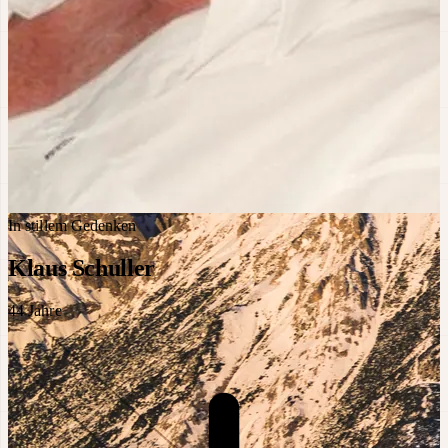
In stillem Gedenken
Klaus Schuller
44
Jahre