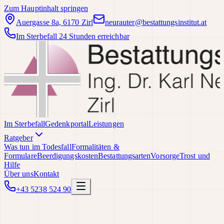
Zum Hauptinhalt springen
Auergasse 8a, 6170 Zirl
neurauter@bestattungsinstitut.at
Im Sterbefall 24 Stunden erreichbar
Im Sterbefall
Gedenkportal
Leistungen
Ratgeber
Was tun im Todesfall
Formalitäten &
Formulare
Beerdigungskosten
Bestattungsarten
Vorsorge
Trost und
Hilfe
Über uns
Kontakt
+43 5238 524 90