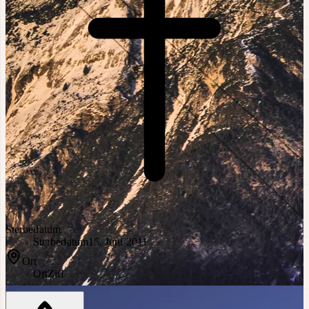
Sterbedatum
Sterbedatum
15. Juni 2011
Ort
Ort
Zirl