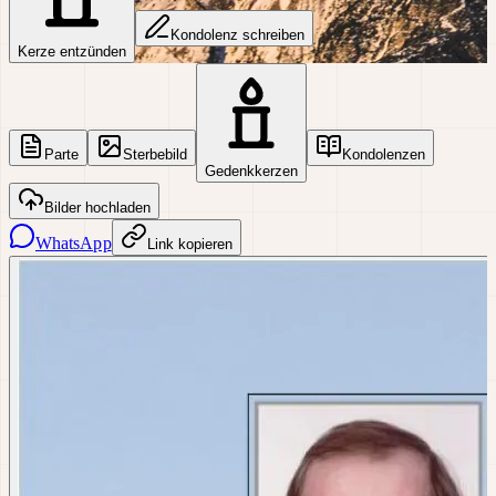
Kondolenz schreiben
Kerze entzünden
Parte
Sterbebild
Kondolenzen
Gedenkkerzen
Bilder hochladen
WhatsApp
Link kopieren