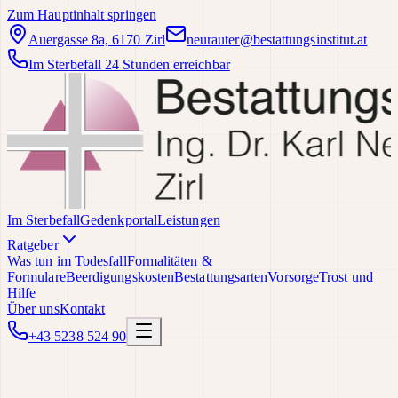
Zum Hauptinhalt springen
Auergasse 8a, 6170 Zirl
neurauter@bestattungsinstitut.at
Im Sterbefall 24 Stunden erreichbar
Im Sterbefall
Gedenkportal
Leistungen
Ratgeber
Was tun im Todesfall
Formalitäten &
Formulare
Beerdigungskosten
Bestattungsarten
Vorsorge
Trost und
Hilfe
Über uns
Kontakt
+43 5238 524 90