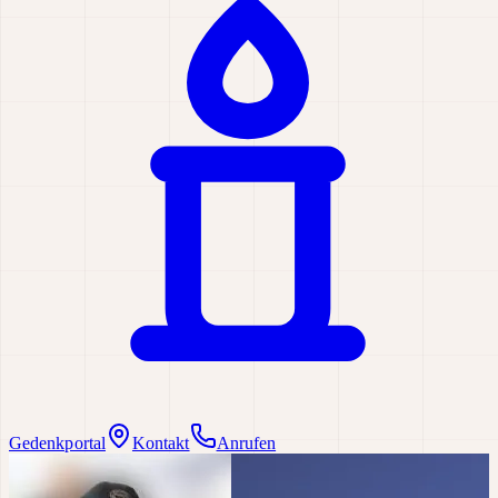
Gedenkportal
Kontakt
Anrufen