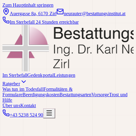
Zum Hauptinhalt springen
Auergasse 8a, 6170 Zirl
neurauter@bestattungsinstitut.at
Im Sterbefall 24 Stunden erreichbar
Im Sterbefall
Gedenkportal
Leistungen
Ratgeber
Was tun im Todesfall
Formalitäten &
Formulare
Beerdigungskosten
Bestattungsarten
Vorsorge
Trost und
Hilfe
Über uns
Kontakt
+43 5238 524 90