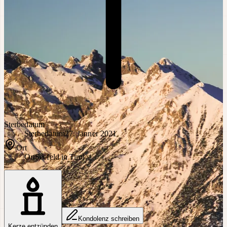
Sterbedatum
Sterbedatum
27. Jänner 2021
Ort
Ort
Seefeld in Tirol
Kondolenz schreiben
Kerze entzünden