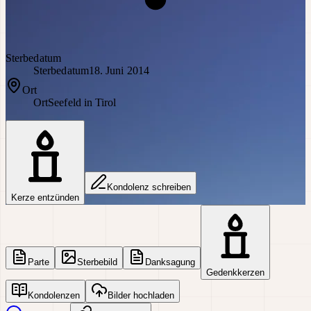
Sterbedatum
Sterbedatum
18. Juni 2014
Ort
Ort
Seefeld in Tirol
Kondolenz schreiben
Kerze entzünden
Parte
Sterbebild
Danksagung
Gedenkkerzen
Kondolenzen
Bilder hochladen