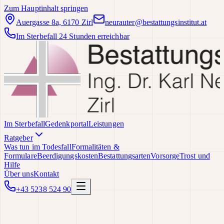
Zum Hauptinhalt springen
Auergasse 8a, 6170 Zirl
neurauter@bestattungsinstitut.at
Im Sterbefall 24 Stunden erreichbar
Im Sterbefall
Gedenkportal
Leistungen
Ratgeber
Was tun im Todesfall
Formalitäten &
Formulare
Beerdigungskosten
Bestattungsarten
Vorsorge
Trost und
Hilfe
Über uns
Kontakt
+43 5238 524 90