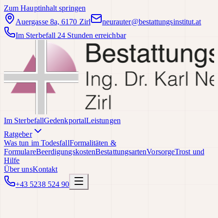
Zum Hauptinhalt springen
Auergasse 8a, 6170 Zirl
neurauter@bestattungsinstitut.at
Im Sterbefall 24 Stunden erreichbar
Im Sterbefall
Gedenkportal
Leistungen
Ratgeber
Was tun im Todesfall
Formalitäten &
Formulare
Beerdigungskosten
Bestattungsarten
Vorsorge
Trost und
Hilfe
Über uns
Kontakt
+43 5238 524 90