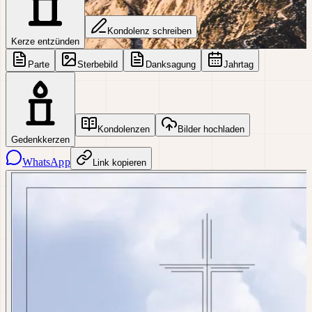
Kondolenz schreiben
Kerze entzünden
Parte
Sterbebild
Danksagung
Jahrtag
Kondolenzen
Bilder hochladen
Gedenkkerzen
WhatsApp
Link kopieren