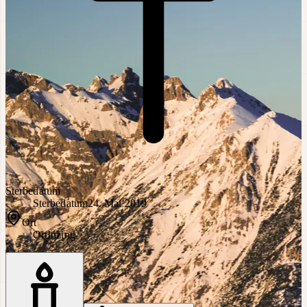
Sterbedatum
Sterbedatum
24. Mai 2019
Ort
Ort
Inzing