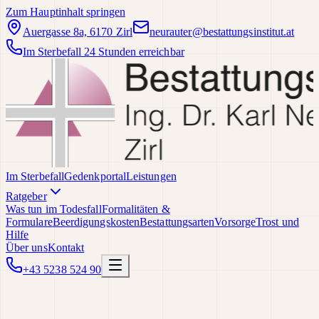
Zum Hauptinhalt springen
Auergasse 8a, 6170 Zirl
neurauter@bestattungsinstitut.at
Im Sterbefall 24 Stunden erreichbar
Im Sterbefall
Gedenkportal
Leistungen
Ratgeber
Was tun im Todesfall
Formalitäten &
Formulare
Beerdigungskosten
Bestattungsarten
Vorsorge
Trost und
Hilfe
Über uns
Kontakt
+43 5238 524 90