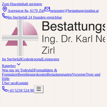
Zum Hauptinhalt springen
Auergasse 8a, 6170 Zirl
neurauter@bestattungsinstitut.at
Im Sterbefall 24 Stunden erreichbar
Im Sterbefall
Gedenkportal
Leistungen
Ratgeber
Was tun im Todesfall
Formalitäten &
Formulare
Beerdigungskosten
Bestattungsarten
Vorsorge
Trost und
Hilfe
Über uns
Kontakt
+43 5238 524 90