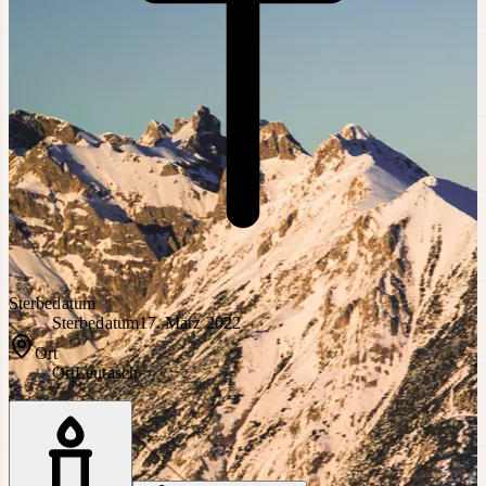
Sterbedatum
Sterbedatum
17. März 2022
Ort
Ort
Leutasch