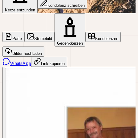
Kondolenz schreiben
Kerze entzünden
Parte
Sterbebild
Kondolenzen
Gedenkkerzen
Bilder hochladen
WhatsApp
Link kopieren