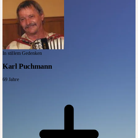
In stillem Gedenken
Karl Puchmann
69
Jahre