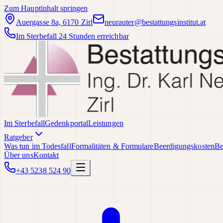
Zum Hauptinhalt springen
Auergasse 8a, 6170 Zirl
neurauter@bestattungsinstitut.at
Im Sterbefall 24 Stunden erreichbar
Im Sterbefall
Gedenkportal
Leistungen
Ratgeber
Was tun im Todesfall
Formalitäten & Formulare
Beerdigungskosten
Be
Über uns
Kontakt
+43 5238 524 90