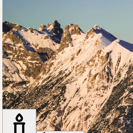
Sterbedatum
Sterbedatum
05. Mai 1999
Ort
Ort
Zirl