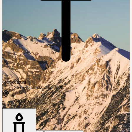
Sterbedatum
Sterbedatum
02. Juni 2020
Ort
Ort
Völs