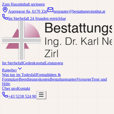
Zum Hauptinhalt springen
Auergasse 8a, 6170 Zirl
neurauter@bestattungsinstitut.at
Im Sterbefall 24 Stunden erreichbar
Im Sterbefall
Gedenkportal
Leistungen
Ratgeber
Was tun im Todesfall
Formalitäten &
Formulare
Beerdigungskosten
Bestattungsarten
Vorsorge
Trost und
Hilfe
Über uns
Kontakt
+43 5238 524 90