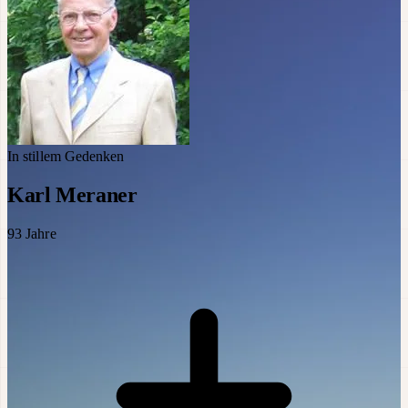
In stillem Gedenken
Karl Meraner
93
Jahre