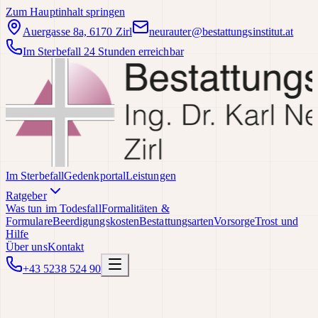
Zum Hauptinhalt springen
Auergasse 8a, 6170 Zirl
neurauter@bestattungsinstitut.at
Im Sterbefall 24 Stunden erreichbar
Im Sterbefall
Gedenkportal
Leistungen
Ratgeber
Was tun im Todesfall
Formalitäten &
Formulare
Beerdigungskosten
Bestattungsarten
Vorsorge
Trost und
Hilfe
Über uns
Kontakt
+43 5238 524 90