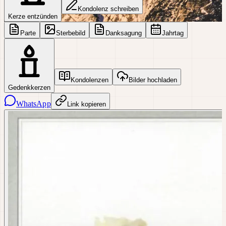
Kondolenz schreiben
Kerze entzünden
Parte
Sterbebild
Danksagung
Jahrtag
Kondolenzen
Bilder hochladen
Gedenkkerzen
WhatsApp
Link kopieren