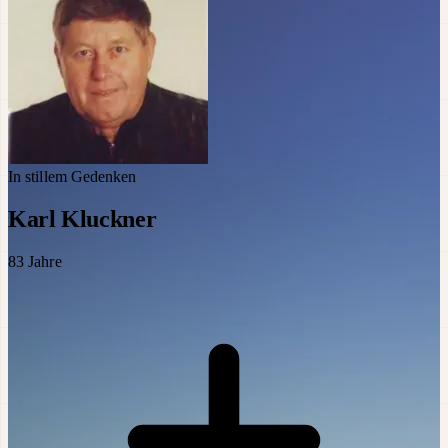
In stillem Gedenken
Karl Kluckner
83
Jahre