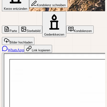
Kondolenz schreiben
Kerze entzünden
Parte
Sterbebild
Kondolenzen
Gedenkkerzen
Bilder hochladen
WhatsApp
Link kopieren