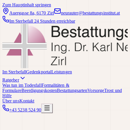
Zum Hauptinhalt springen
Auergasse 8a, 6170 Zirl
neurauter@bestattungsinstitut.at
Im Sterbefall 24 Stunden erreichbar
Im Sterbefall
Gedenkportal
Leistungen
Ratgeber
Was tun im Todesfall
Formalitäten &
Formulare
Beerdigungskosten
Bestattungsarten
Vorsorge
Trost und
Hilfe
Über uns
Kontakt
+43 5238 524 90