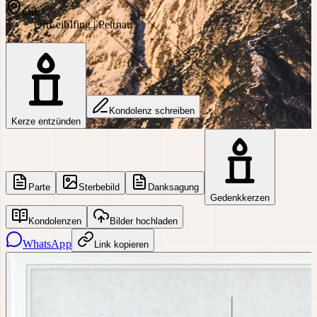
Ort
Ort
Leiblfing | Pettnau
Kondolenz schreiben
Kerze entzünden
Parte
Sterbebild
Danksagung
Gedenkkerzen
Kondolenzen
Bilder hochladen
WhatsApp
Link kopieren