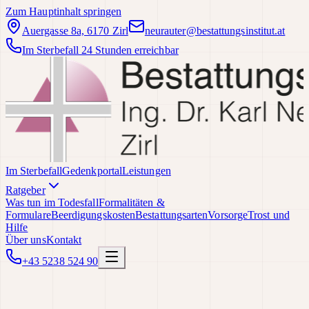
Zum Hauptinhalt springen
Auergasse 8a, 6170 Zirl
neurauter@bestattungsinstitut.at
Im Sterbefall 24 Stunden erreichbar
Im Sterbefall
Gedenkportal
Leistungen
Ratgeber
Was tun im Todesfall
Formalitäten &
Formulare
Beerdigungskosten
Bestattungsarten
Vorsorge
Trost und
Hilfe
Über uns
Kontakt
+43 5238 524 90