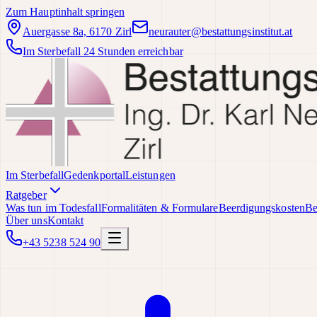
Zum Hauptinhalt springen
Auergasse 8a, 6170 Zirl
neurauter@bestattungsinstitut.at
Im Sterbefall 24 Stunden erreichbar
Im Sterbefall
Gedenkportal
Leistungen
Ratgeber
Was tun im Todesfall
Formalitäten & Formulare
Beerdigungskosten
Be
Über uns
Kontakt
+43 5238 524 90