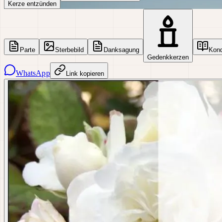
Kerze entzünden
Parte
Sterbebild
Danksagung
Kon
Gedenkkerzen
WhatsApp
Link kopieren