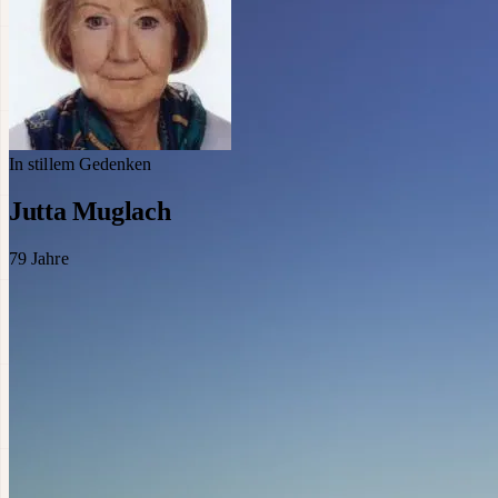
In stillem Gedenken
Jutta Muglach
79
Jahre