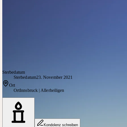
Sterbedatum
Sterbedatum
23. November 2021
Ort
Ort
Innsbruck | Allerheiligen
Kondolenz schreiben