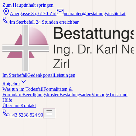
Zum Hauptinhalt springen
Auergasse 8a, 6170 Zirl
neurauter@bestattungsinstitut.at
Im Sterbefall 24 Stunden erreichbar
Im Sterbefall
Gedenkportal
Leistungen
Ratgeber
Was tun im Todesfall
Formalitäten &
Formulare
Beerdigungskosten
Bestattungsarten
Vorsorge
Trost und
Hilfe
Über uns
Kontakt
+43 5238 524 90