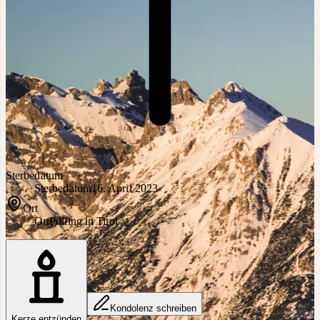
Sterbedatum
Sterbedatum
16. April 2023
Ort
Ort
Polling in Tirol
Kondolenz schreiben
Kerze entzünden