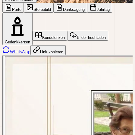
Parte
Sterbebild
Danksagung
Jahrtag
Kondolenzen
Bilder hochladen
Gedenkkerzen
WhatsApp
Link kopieren