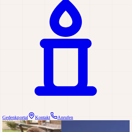
Gedenkportal
Kontakt
Anrufen