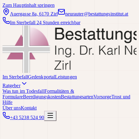
Zum Hauptinhalt springen
Auergasse 8a, 6170 Zirl
neurauter@bestattungsinstitut.at
Im Sterbefall 24 Stunden erreichbar
Im Sterbefall
Gedenkportal
Leistungen
Ratgeber
Was tun im Todesfall
Formalitäten &
Formulare
Beerdigungskosten
Bestattungsarten
Vorsorge
Trost und
Hilfe
Über uns
Kontakt
+43 5238 524 90