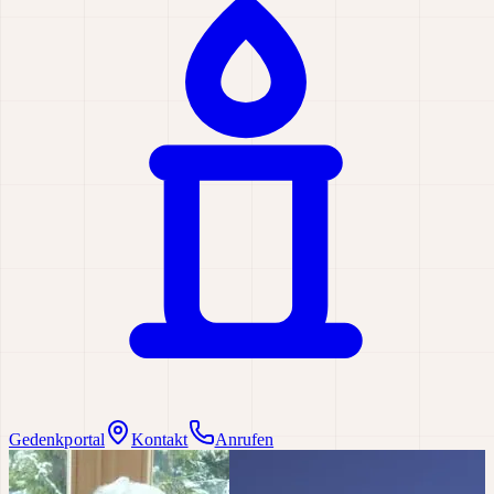
Gedenkportal
Kontakt
Anrufen