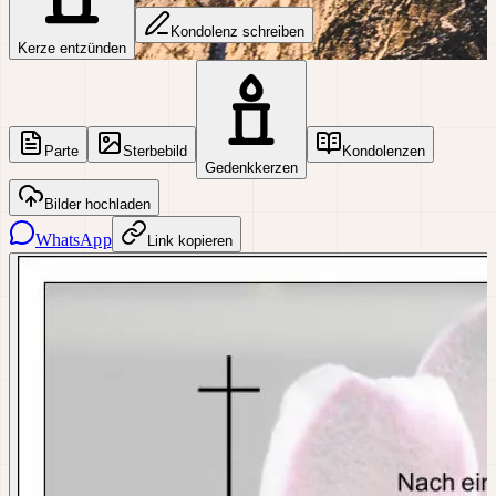
Kondolenz schreiben
Kerze entzünden
Parte
Sterbebild
Kondolenzen
Gedenkkerzen
Bilder hochladen
WhatsApp
Link kopieren