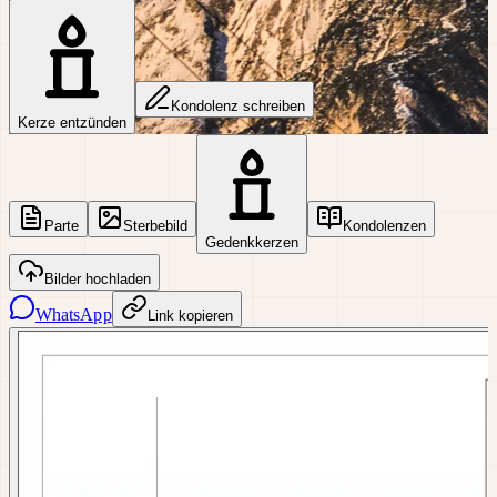
Kondolenz schreiben
Kerze entzünden
Parte
Sterbebild
Kondolenzen
Gedenkkerzen
Bilder hochladen
WhatsApp
Link kopieren