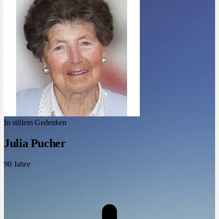
In stillem Gedenken
Julia Pucher
90
Jahre