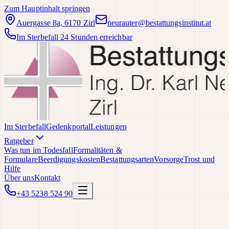
Zum Hauptinhalt springen
Auergasse 8a, 6170 Zirl
neurauter@bestattungsinstitut.at
Im Sterbefall 24 Stunden erreichbar
Im Sterbefall
Gedenkportal
Leistungen
Ratgeber
Was tun im Todesfall
Formalitäten &
Formulare
Beerdigungskosten
Bestattungsarten
Vorsorge
Trost und
Hilfe
Über uns
Kontakt
+43 5238 524 90