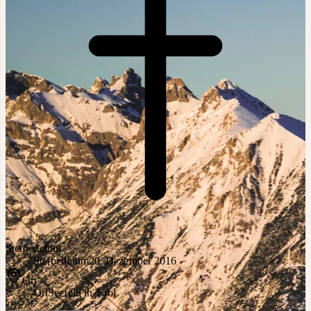
Sterbedatum
Sterbedatum
20. Dezember 2016
Ort
Ort
Seefeld in Tirol