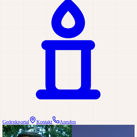
Gedenkportal
Kontakt
Anrufen