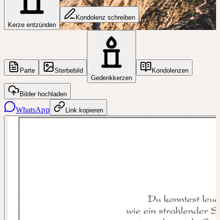
Kondolenz schreiben
Kerze entzünden
Parte
Sterbebild
Kondolenzen
Gedenkkerzen
Bilder hochladen
WhatsApp
Link kopieren