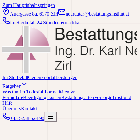
Zum Hauptinhalt springen
Auergasse 8a, 6170 Zirl
neurauter@bestattungsinstitut.at
Im Sterbefall 24 Stunden erreichbar
Im Sterbefall
Gedenkportal
Leistungen
Ratgeber
Was tun im Todesfall
Formalitäten &
Formulare
Beerdigungskosten
Bestattungsarten
Vorsorge
Trost und
Hilfe
Über uns
Kontakt
+43 5238 524 90