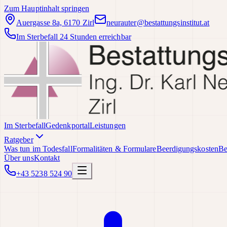
Zum Hauptinhalt springen
Auergasse 8a, 6170 Zirl
neurauter@bestattungsinstitut.at
Im Sterbefall 24 Stunden erreichbar
Im Sterbefall
Gedenkportal
Leistungen
Ratgeber
Was tun im Todesfall
Formalitäten & Formulare
Beerdigungskosten
Be
Über uns
Kontakt
+43 5238 524 90