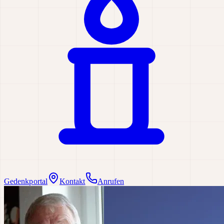
Gedenkportal
Kontakt
Anrufen