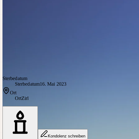
Sterbedatum
Sterbedatum
16. Mai 2023
Ort
Ort
Zirl
Kondolenz schreiben