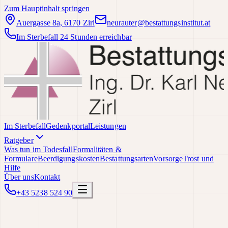
Zum Hauptinhalt springen
Auergasse 8a, 6170 Zirl
neurauter@bestattungsinstitut.at
Im Sterbefall 24 Stunden erreichbar
Im Sterbefall
Gedenkportal
Leistungen
Ratgeber
Was tun im Todesfall
Formalitäten &
Formulare
Beerdigungskosten
Bestattungsarten
Vorsorge
Trost und
Hilfe
Über uns
Kontakt
+43 5238 524 90