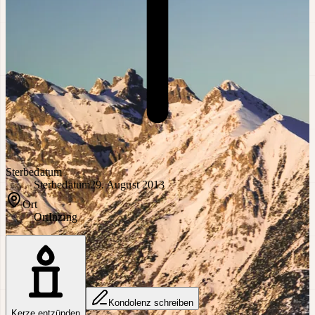
Sterbedatum
Sterbedatum
29. August 2013
Ort
Ort
Inzing
Kondolenz schreiben
Kerze entzünden