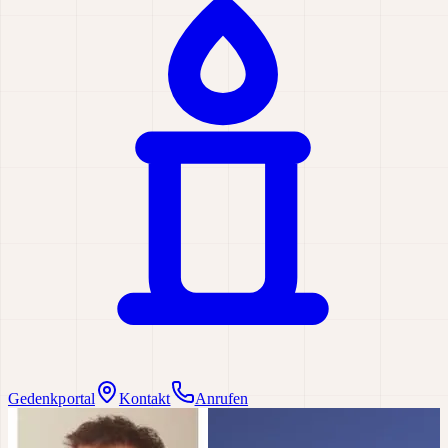
Gedenkportal
Kontakt
Anrufen