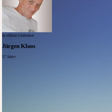
In stillem Gedenken
Jürgen Kloos
57
Jahre