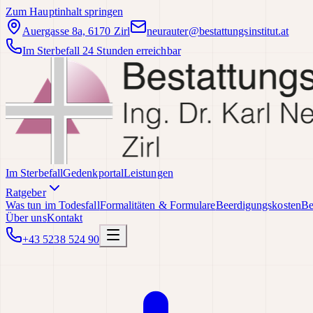
Zum Hauptinhalt springen
Auergasse 8a, 6170 Zirl
neurauter@bestattungsinstitut.at
Im Sterbefall 24 Stunden erreichbar
Im Sterbefall
Gedenkportal
Leistungen
Ratgeber
Was tun im Todesfall
Formalitäten & Formulare
Beerdigungskosten
Be
Über uns
Kontakt
+43 5238 524 90