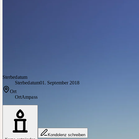
Sterbedatum
Sterbedatum
01. September 2018
Ort
Ort
Ampass
Kondolenz schreiben