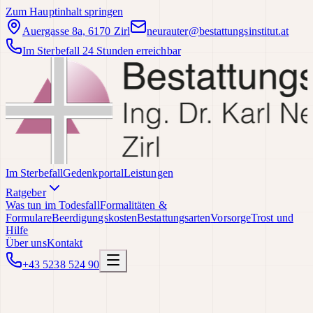
Zum Hauptinhalt springen
Auergasse 8a, 6170 Zirl
neurauter@bestattungsinstitut.at
Im Sterbefall 24 Stunden erreichbar
Im Sterbefall
Gedenkportal
Leistungen
Ratgeber
Was tun im Todesfall
Formalitäten &
Formulare
Beerdigungskosten
Bestattungsarten
Vorsorge
Trost und
Hilfe
Über uns
Kontakt
+43 5238 524 90