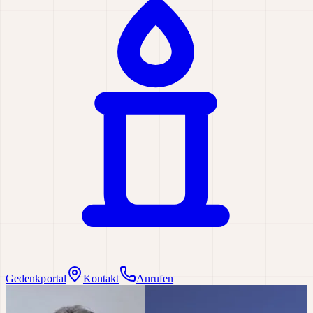
Gedenkportal
Kontakt
Anrufen