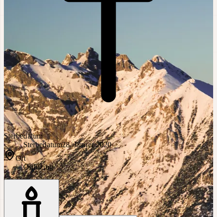
Sterbedatum
Sterbedatum
28. Jänner 2020
Ort
Ort
Inzing