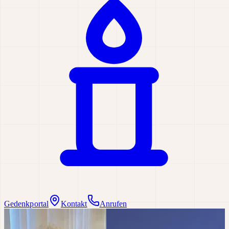
Gedenkportal
Kontakt
Anrufen