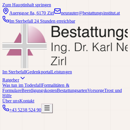
Zum Hauptinhalt springen
Auergasse 8a, 6170 Zirl
neurauter@bestattungsinstitut.at
Im Sterbefall 24 Stunden erreichbar
Im Sterbefall
Gedenkportal
Leistungen
Ratgeber
Was tun im Todesfall
Formalitäten &
Formulare
Beerdigungskosten
Bestattungsarten
Vorsorge
Trost und
Hilfe
Über uns
Kontakt
+43 5238 524 90