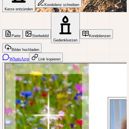
Kondolenz schreiben
Kerze entzünden
Parte
Sterbebild
Kondolenzen
Gedenkkerzen
Bilder hochladen
WhatsApp
Link kopieren