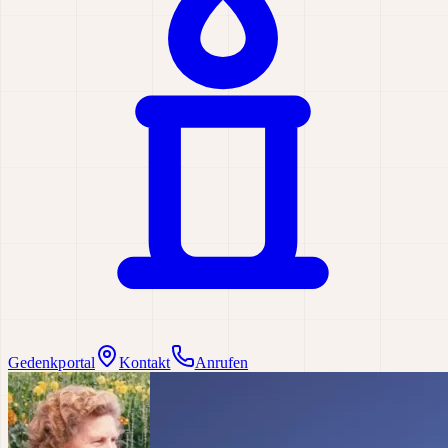
Gedenkportal
Kontakt
Anrufen