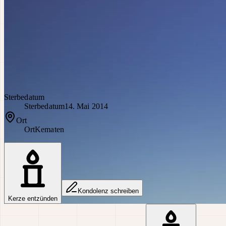
Sterbedatum
Sterbedatum
14. Mai 2014
Ort
Ort
Kematen
Kondolenz schreiben
Kerze entzünden