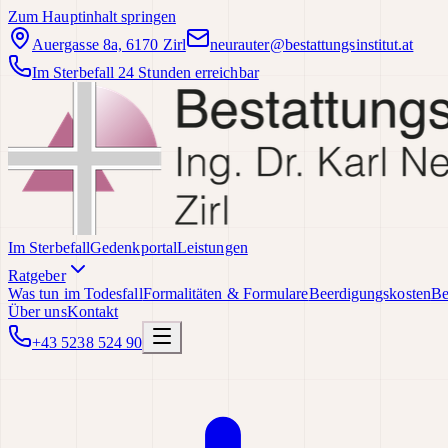
Zum Hauptinhalt springen
Auergasse 8a, 6170 Zirl
neurauter@bestattungsinstitut.at
Im Sterbefall 24 Stunden erreichbar
Im Sterbefall
Gedenkportal
Leistungen
Ratgeber
Was tun im Todesfall
Formalitäten & Formulare
Beerdigungskosten
Be
Über uns
Kontakt
+43 5238 524 90