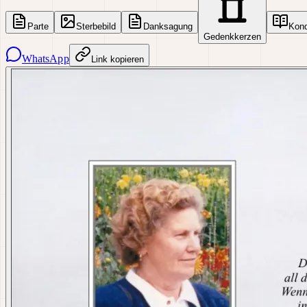
Parte
Sterbebild
Danksagung
Kon
Gedenkkerzen
WhatsApp
Link kopieren