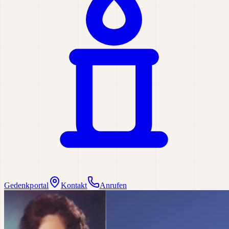
Gedenkportal
Kontakt
Anrufen