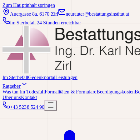
Zum Hauptinhalt springen
Auergasse 8a, 6170 Zirl
neurauter@bestattungsinstitut.at
Im Sterbefall 24 Stunden erreichbar
Im Sterbefall
Gedenkportal
Leistungen
Ratgeber
Was tun im Todesfall
Formalitäten & Formulare
Beerdigungskosten
Be
Über uns
Kontakt
+43 5238 524 90