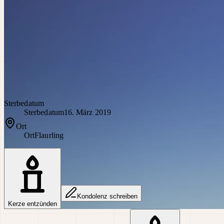
Sterbedatum
Sterbedatum
16. März 2019
Ort
Ort
Flaurling
Kondolenz schreiben
Kerze entzünden