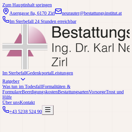
Zum Hauptinhalt springen
Auergasse 8a, 6170 Zirl
neurauter@bestattungsinstitut.at
Im Sterbefall 24 Stunden erreichbar
Im Sterbefall
Gedenkportal
Leistungen
Ratgeber
Was tun im Todesfall
Formalitäten &
Formulare
Beerdigungskosten
Bestattungsarten
Vorsorge
Trost und
Hilfe
Über uns
Kontakt
+43 5238 524 90