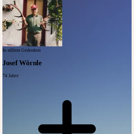
In stillem Gedenken
Josef Wörnle
74
Jahre