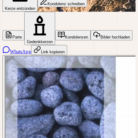
Kondolenz schreiben
Kerze entzünden
Parte
Kondolenzen
Bilder hochladen
Gedenkkerzen
WhatsApp
Link kopieren