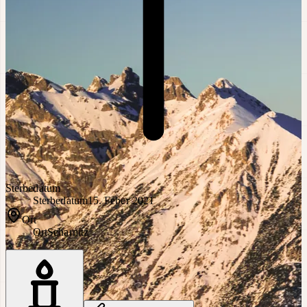
Sterbedatum
Sterbedatum
15. Feber 2021
Ort
Ort
Scharnitz