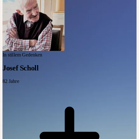
In stillem Gedenken
Josef Scholl
82
Jahre