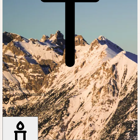
Sterbedatum
Sterbedatum
03. April 2022
Ort
Ort
Inzing