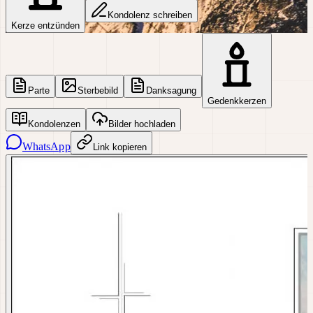
Kondolenz schreiben
Kerze entzünden
Parte
Sterbebild
Danksagung
Gedenkkerzen
Kondolenzen
Bilder hochladen
WhatsApp
Link kopieren