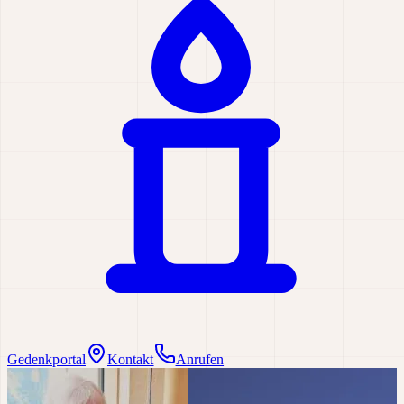
Gedenkportal
Kontakt
Anrufen