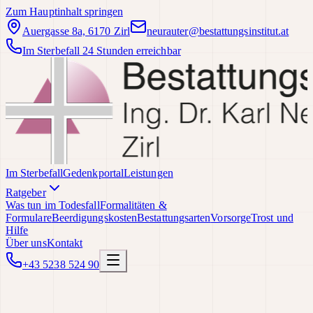
Zum Hauptinhalt springen
Auergasse 8a, 6170 Zirl
neurauter@bestattungsinstitut.at
Im Sterbefall 24 Stunden erreichbar
Im Sterbefall
Gedenkportal
Leistungen
Ratgeber
Was tun im Todesfall
Formalitäten &
Formulare
Beerdigungskosten
Bestattungsarten
Vorsorge
Trost und
Hilfe
Über uns
Kontakt
+43 5238 524 90