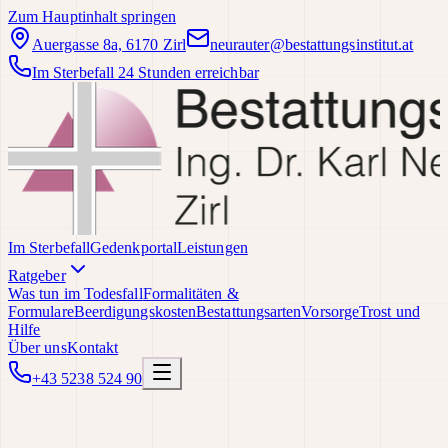
Zum Hauptinhalt springen
Auergasse 8a, 6170 Zirl
neurauter@bestattungsinstitut.at
Im Sterbefall 24 Stunden erreichbar
Im Sterbefall
Gedenkportal
Leistungen
Ratgeber
Was tun im Todesfall
Formalitäten &
Formulare
Beerdigungskosten
Bestattungsarten
Vorsorge
Trost und
Hilfe
Über uns
Kontakt
+43 5238 524 90