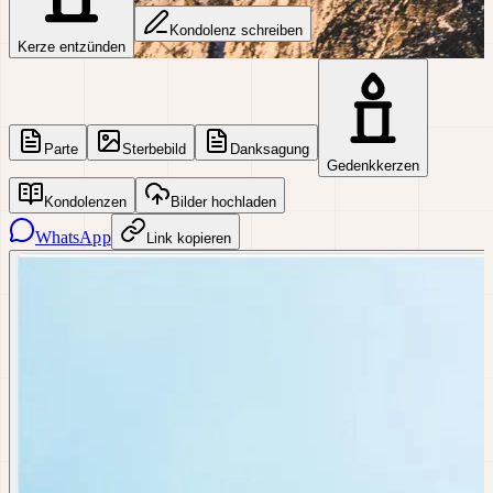
Kondolenz schreiben
Kerze entzünden
Parte
Sterbebild
Danksagung
Gedenkkerzen
Kondolenzen
Bilder hochladen
WhatsApp
Link kopieren