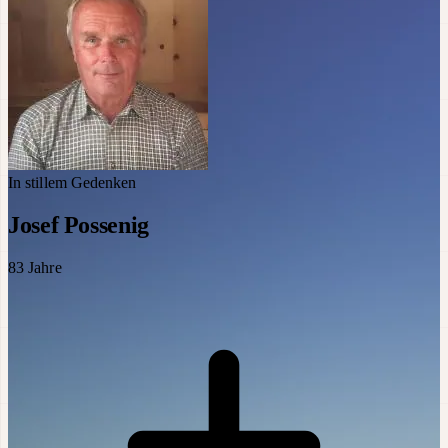
In stillem Gedenken
Josef Possenig
83
Jahre