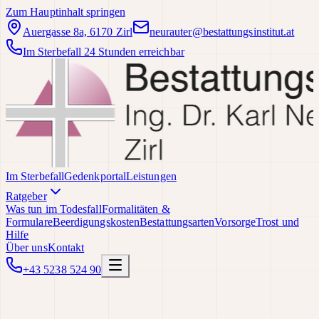
Zum Hauptinhalt springen
Auergasse 8a, 6170 Zirl
neurauter@bestattungsinstitut.at
Im Sterbefall 24 Stunden erreichbar
Im Sterbefall
Gedenkportal
Leistungen
Ratgeber
Was tun im Todesfall
Formalitäten &
Formulare
Beerdigungskosten
Bestattungsarten
Vorsorge
Trost und
Hilfe
Über uns
Kontakt
+43 5238 524 90