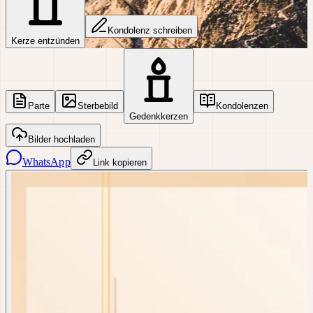
Kondolenz schreiben
Kerze entzünden
Parte
Sterbebild
Kondolenzen
Gedenkkerzen
Bilder hochladen
WhatsApp
Link kopieren