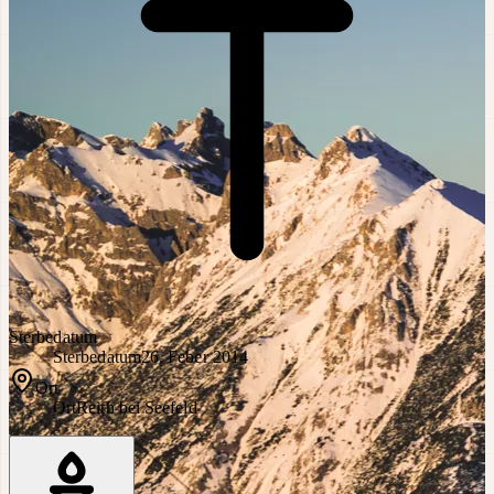
Sterbedatum
Sterbedatum
26. Feber 2014
Ort
Ort
Reith bei Seefeld