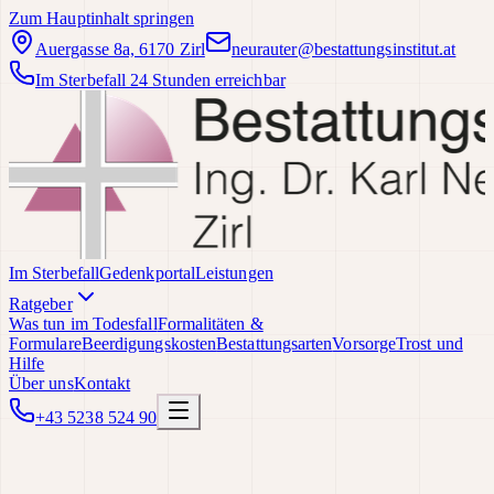
Zum Hauptinhalt springen
Auergasse 8a, 6170 Zirl
neurauter@bestattungsinstitut.at
Im Sterbefall 24 Stunden erreichbar
Im Sterbefall
Gedenkportal
Leistungen
Ratgeber
Was tun im Todesfall
Formalitäten &
Formulare
Beerdigungskosten
Bestattungsarten
Vorsorge
Trost und
Hilfe
Über uns
Kontakt
+43 5238 524 90