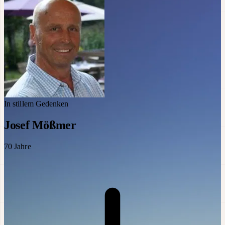
In stillem Gedenken
Josef Mößmer
70
Jahre