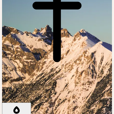
Sterbedatum
Sterbedatum
08. April 2023
Ort
Ort
Zirl