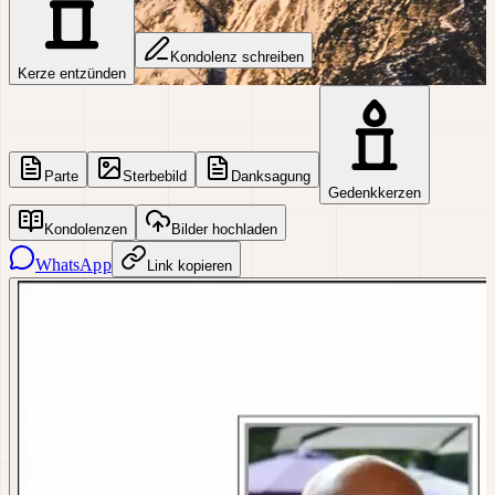
Kondolenz schreiben
Kerze entzünden
Parte
Sterbebild
Danksagung
Gedenkkerzen
Kondolenzen
Bilder hochladen
WhatsApp
Link kopieren