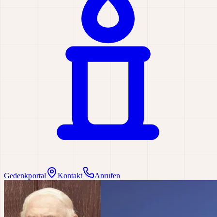
Gedenkportal
Kontakt
Anrufen