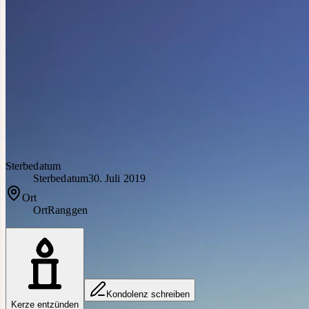
Sterbedatum
Sterbedatum
30. Juli 2019
Ort
Ort
Ranggen
Kondolenz schreiben
Kerze entzünden