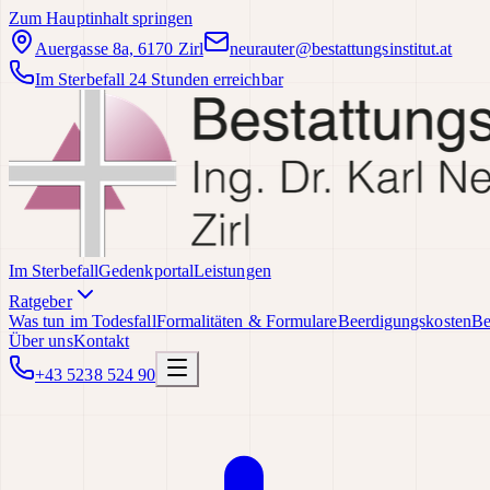
Zum Hauptinhalt springen
Auergasse 8a, 6170 Zirl
neurauter@bestattungsinstitut.at
Im Sterbefall 24 Stunden erreichbar
Im Sterbefall
Gedenkportal
Leistungen
Ratgeber
Was tun im Todesfall
Formalitäten & Formulare
Beerdigungskosten
Be
Über uns
Kontakt
+43 5238 524 90