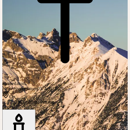
Sterbedatum
Sterbedatum
05. April 2026
Ort
Ort
Leiblfing | Pettnau