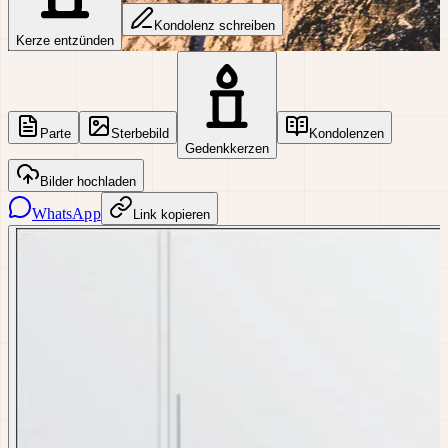
Kondolenz schreiben
Kerze entzünden
Parte
Sterbebild
Kondolenzen
Gedenkkerzen
Bilder hochladen
WhatsApp
Link kopieren