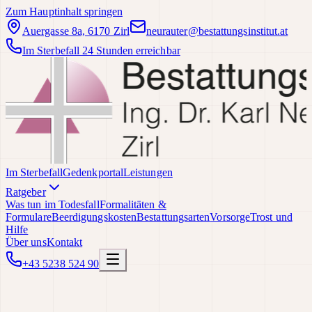
Zum Hauptinhalt springen
Auergasse 8a, 6170 Zirl
neurauter@bestattungsinstitut.at
Im Sterbefall 24 Stunden erreichbar
Im Sterbefall
Gedenkportal
Leistungen
Ratgeber
Was tun im Todesfall
Formalitäten &
Formulare
Beerdigungskosten
Bestattungsarten
Vorsorge
Trost und
Hilfe
Über uns
Kontakt
+43 5238 524 90