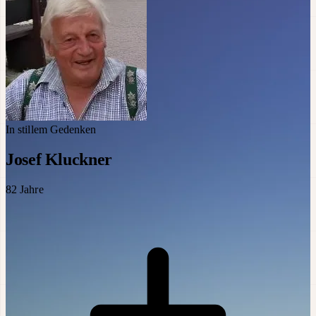
In stillem Gedenken
Josef Kluckner
82
Jahre