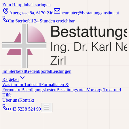
Zum Hauptinhalt springen
Auergasse 8a, 6170 Zirl
neurauter@bestattungsinstitut.at
Im Sterbefall 24 Stunden erreichbar
Im Sterbefall
Gedenkportal
Leistungen
Ratgeber
Was tun im Todesfall
Formalitäten &
Formulare
Beerdigungskosten
Bestattungsarten
Vorsorge
Trost und
Hilfe
Über uns
Kontakt
+43 5238 524 90