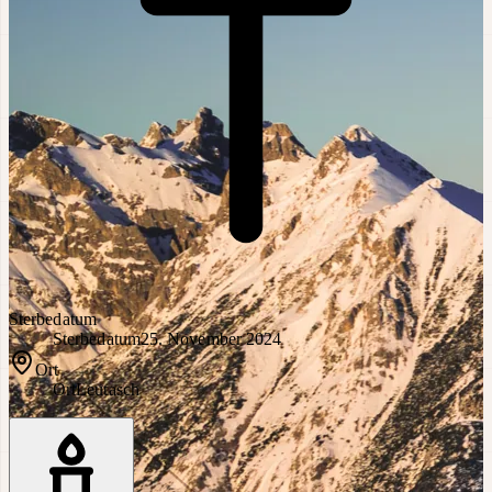
Sterbedatum
Sterbedatum
25. November 2024
Ort
Ort
Leutasch