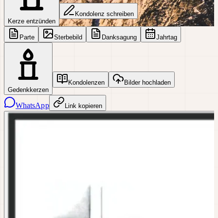
Kondolenz schreiben
Kerze entzünden
Parte
Sterbebild
Danksagung
Jahrtag
Kondolenzen
Bilder hochladen
Gedenkkerzen
WhatsApp
Link kopieren