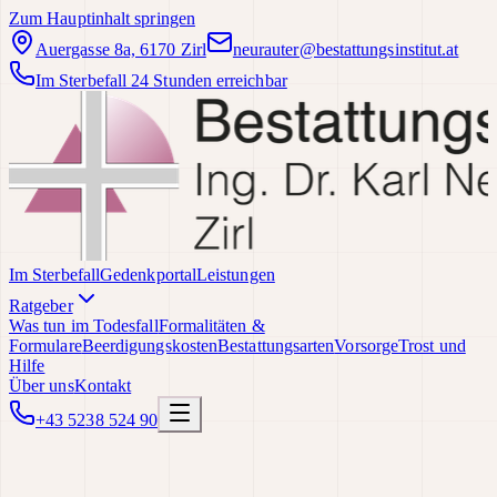
Zum Hauptinhalt springen
Auergasse 8a, 6170 Zirl
neurauter@bestattungsinstitut.at
Im Sterbefall 24 Stunden erreichbar
Im Sterbefall
Gedenkportal
Leistungen
Ratgeber
Was tun im Todesfall
Formalitäten &
Formulare
Beerdigungskosten
Bestattungsarten
Vorsorge
Trost und
Hilfe
Über uns
Kontakt
+43 5238 524 90