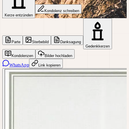
Kondolenz schreiben
Kerze entzünden
Parte
Sterbebild
Danksagung
Gedenkkerzen
Kondolenzen
Bilder hochladen
WhatsApp
Link kopieren