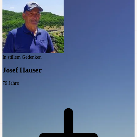
In stillem Gedenken
Josef Hauser
79
Jahre