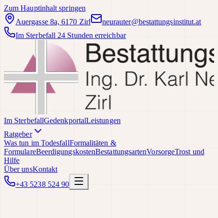
Zum Hauptinhalt springen
Auergasse 8a, 6170 Zirl
neurauter@bestattungsinstitut.at
Im Sterbefall 24 Stunden erreichbar
Im Sterbefall
Gedenkportal
Leistungen
Ratgeber
Was tun im Todesfall
Formalitäten &
Formulare
Beerdigungskosten
Bestattungsarten
Vorsorge
Trost und
Hilfe
Über uns
Kontakt
+43 5238 524 90