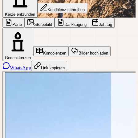
Kondolenz schreiben
Kerze entzünden
Parte
Sterbebild
Danksagung
Jahrtag
Kondolenzen
Bilder hochladen
Gedenkkerzen
WhatsApp
Link kopieren