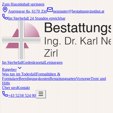
Zum Hauptinhalt springen
Auergasse 8a, 6170 Zirl
neurauter@bestattungsinstitut.at
Im Sterbefall 24 Stunden erreichbar
Im Sterbefall
Gedenkportal
Leistungen
Ratgeber
Was tun im Todesfall
Formalitäten &
Formulare
Beerdigungskosten
Bestattungsarten
Vorsorge
Trost und
Hilfe
Über uns
Kontakt
+43 5238 524 90