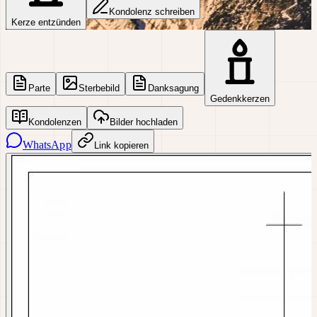
Kondolenz schreiben
Kerze entzünden
Parte
Sterbebild
Danksagung
Gedenkkerzen
Kondolenzen
Bilder hochladen
WhatsApp
Link kopieren