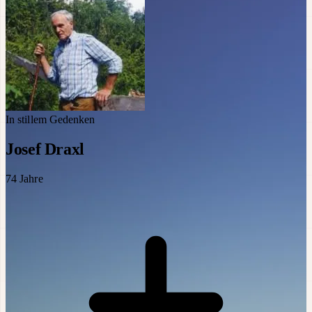
In stillem Gedenken
Josef Draxl
74
Jahre