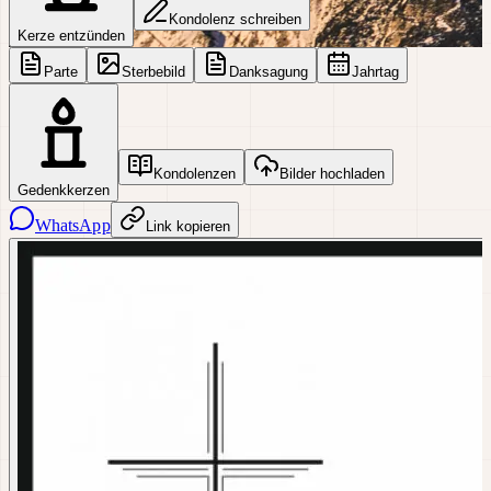
Kondolenz schreiben
Kerze entzünden
Parte
Sterbebild
Danksagung
Jahrtag
Kondolenzen
Bilder hochladen
Gedenkkerzen
WhatsApp
Link kopieren