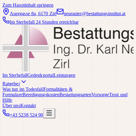
Zum Hauptinhalt springen
Auergasse 8a, 6170 Zirl
neurauter@bestattungsinstitut.at
Im Sterbefall 24 Stunden erreichbar
Im Sterbefall
Gedenkportal
Leistungen
Ratgeber
Was tun im Todesfall
Formalitäten &
Formulare
Beerdigungskosten
Bestattungsarten
Vorsorge
Trost und
Hilfe
Über uns
Kontakt
+43 5238 524 90