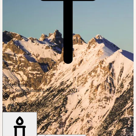
Sterbedatum
Sterbedatum
03. November 2021
Ort
Ort
Oberperfuss