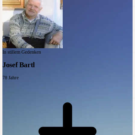
In stillem Gedenken
Josef Bartl
78
Jahre