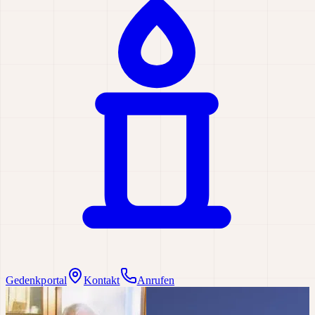
Gedenkportal
Kontakt
Anrufen