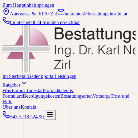
Zum Hauptinhalt springen
Auergasse 8a, 6170 Zirl
neurauter@bestattungsinstitut.at
Im Sterbefall 24 Stunden erreichbar
Im Sterbefall
Gedenkportal
Leistungen
Ratgeber
Was tun im Todesfall
Formalitäten &
Formulare
Beerdigungskosten
Bestattungsarten
Vorsorge
Trost und
Hilfe
Über uns
Kontakt
+43 5238 524 90