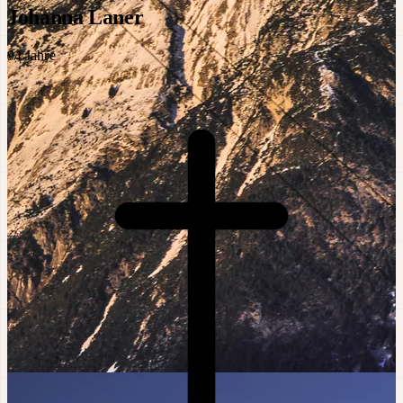
Johanna Laner
94
Jahre