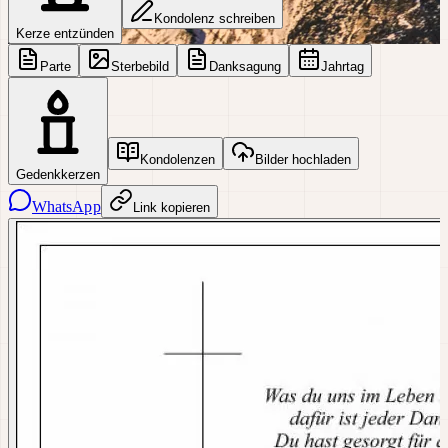
Kondolenz schreiben
Kerze entzünden
Parte
Sterbebild
Danksagung
Jahrtag
Kondolenzen
Bilder hochladen
Gedenkkerzen
WhatsApp
Link kopieren