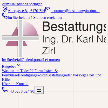
Zum Hauptinhalt springen
Auergasse 8a, 6170 Zirl
neurauter@bestattungsinstitut.at
Im Sterbefall 24 Stunden erreichbar
Im Sterbefall
Gedenkportal
Leistungen
Ratgeber
Was tun im Todesfall
Formalitäten &
Formulare
Beerdigungskosten
Bestattungsarten
Vorsorge
Trost und
Hilfe
Über uns
Kontakt
+43 5238 524 90