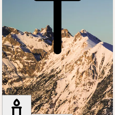
Sterbedatum
Sterbedatum
16. Feber 2019
Ort
Ort
Barwies