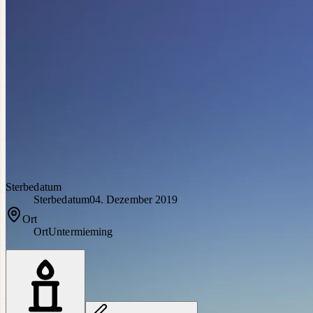
Sterbedatum
Sterbedatum
04. Dezember 2019
Ort
Ort
Untermieming