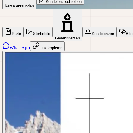
Kondolenz schreiben
Kerze entzünden
Parte
Sterbebild
Kondolenzen
Bild
Gedenkkerzen
WhatsApp
Link kopieren