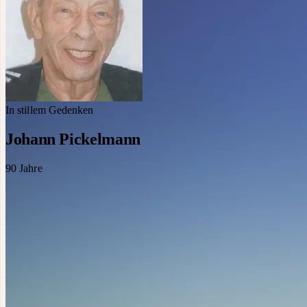
In stillem Gedenken
Johann Pickelmann
90
Jahre