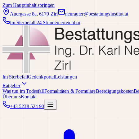
Zum Hauptinhalt springen
Auergasse 8a, 6170 Zirl
neurauter@bestattungsinstitut.at
Im Sterbefall 24 Stunden erreichbar
Im Sterbefall
Gedenkportal
Leistungen
Ratgeber
Was tun im Todesfall
Formalitäten & Formulare
Beerdigungskosten
Be
Über uns
Kontakt
+43 5238 524 90