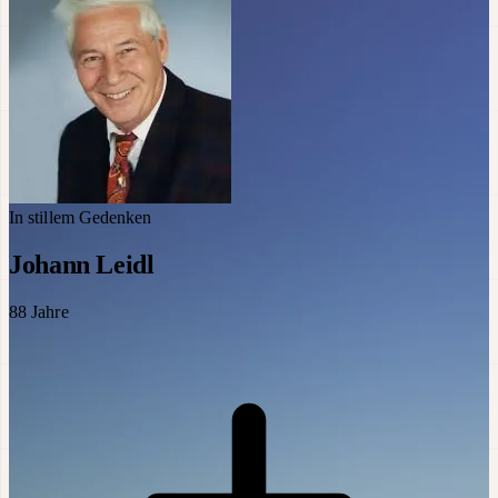
In stillem Gedenken
Johann Leidl
88
Jahre