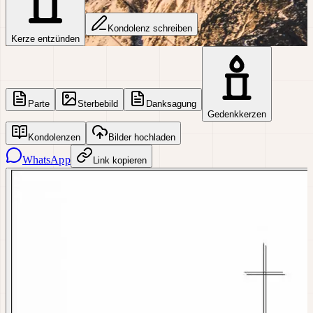
Kondolenz schreiben
Kerze entzünden
Parte
Sterbebild
Danksagung
Gedenkkerzen
Kondolenzen
Bilder hochladen
WhatsApp
Link kopieren