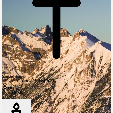
Sterbedatum
Sterbedatum
25. Juni 2023
Ort
Ort
Zirl