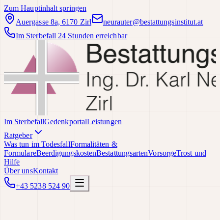
Zum Hauptinhalt springen
Auergasse 8a, 6170 Zirl
neurauter@bestattungsinstitut.at
Im Sterbefall 24 Stunden erreichbar
Im Sterbefall
Gedenkportal
Leistungen
Ratgeber
Was tun im Todesfall
Formalitäten &
Formulare
Beerdigungskosten
Bestattungsarten
Vorsorge
Trost und
Hilfe
Über uns
Kontakt
+43 5238 524 90