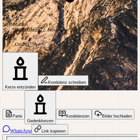
Sterbedatum
Sterbedatum
22. November 2019
Ort
Ort
Zirl
Kondolenz schreiben
Kerze entzünden
Parte
Kondolenzen
Bilder hochladen
Gedenkkerzen
WhatsApp
Link kopieren