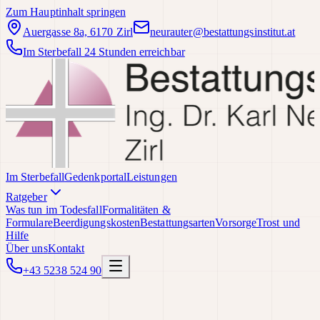
Zum Hauptinhalt springen
Auergasse 8a, 6170 Zirl
neurauter@bestattungsinstitut.at
Im Sterbefall 24 Stunden erreichbar
Im Sterbefall
Gedenkportal
Leistungen
Ratgeber
Was tun im Todesfall
Formalitäten &
Formulare
Beerdigungskosten
Bestattungsarten
Vorsorge
Trost und
Hilfe
Über uns
Kontakt
+43 5238 524 90