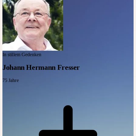
In stillem Gedenken
Johann Hermann Fresser
75
Jahre