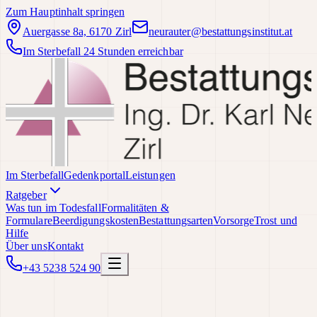
Zum Hauptinhalt springen
Auergasse 8a, 6170 Zirl
neurauter@bestattungsinstitut.at
Im Sterbefall 24 Stunden erreichbar
Im Sterbefall
Gedenkportal
Leistungen
Ratgeber
Was tun im Todesfall
Formalitäten &
Formulare
Beerdigungskosten
Bestattungsarten
Vorsorge
Trost und
Hilfe
Über uns
Kontakt
+43 5238 524 90