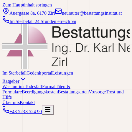
Zum Hauptinhalt springen
Auergasse 8a, 6170 Zirl
neurauter@bestattungsinstitut.at
Im Sterbefall 24 Stunden erreichbar
Im Sterbefall
Gedenkportal
Leistungen
Ratgeber
Was tun im Todesfall
Formalitäten &
Formulare
Beerdigungskosten
Bestattungsarten
Vorsorge
Trost und
Hilfe
Über uns
Kontakt
+43 5238 524 90