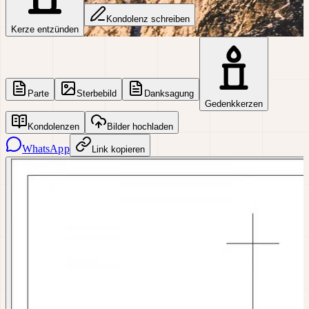
Kondolenz schreiben
Kerze entzünden
Parte
Sterbebild
Danksagung
Gedenkkerzen
Kondolenzen
Bilder hochladen
WhatsApp
Link kopieren