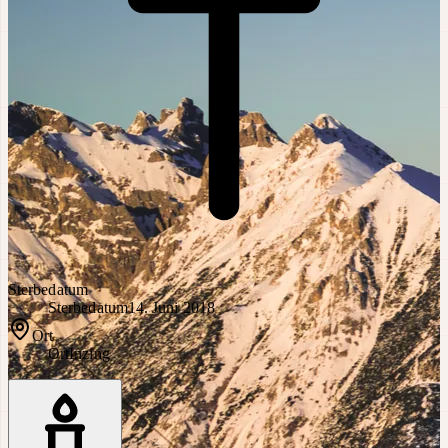
Sterbedatum
Sterbedatum
14. Juni 2018
Ort
Ort
Inzing