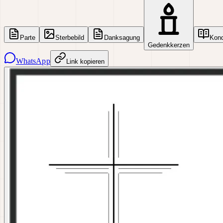
Parte
Sterbebild
Danksagung
Kon
Gedenkkerzen
WhatsApp
Link kopieren