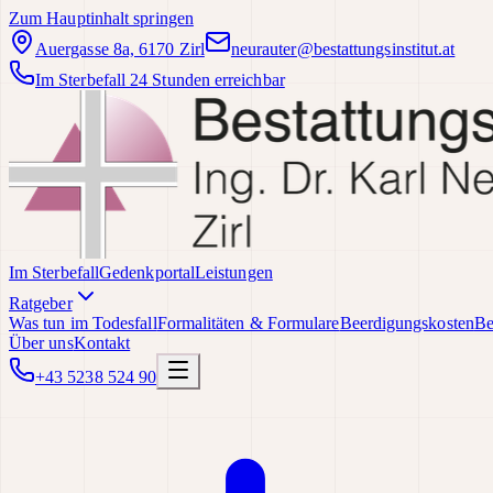
Zum Hauptinhalt springen
Auergasse 8a, 6170 Zirl
neurauter@bestattungsinstitut.at
Im Sterbefall 24 Stunden erreichbar
Im Sterbefall
Gedenkportal
Leistungen
Ratgeber
Was tun im Todesfall
Formalitäten & Formulare
Beerdigungskosten
Be
Über uns
Kontakt
+43 5238 524 90