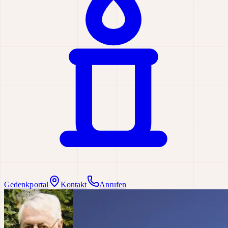
Gedenkportal
Kontakt
Anrufen