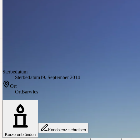
Sterbedatum
Sterbedatum
19. September 2014
Ort
Ort
Barwies
Kondolenz schreiben
Kerze entzünden