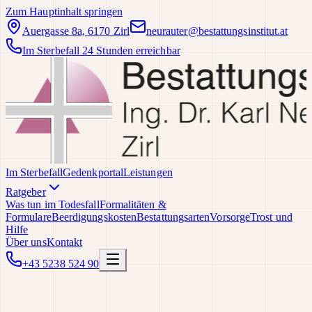
Zum Hauptinhalt springen
Auergasse 8a, 6170 Zirl
neurauter@bestattungsinstitut.at
Im Sterbefall 24 Stunden erreichbar
Im Sterbefall
Gedenkportal
Leistungen
Ratgeber
Was tun im Todesfall
Formalitäten &
Formulare
Beerdigungskosten
Bestattungsarten
Vorsorge
Trost und
Hilfe
Über uns
Kontakt
+43 5238 524 90