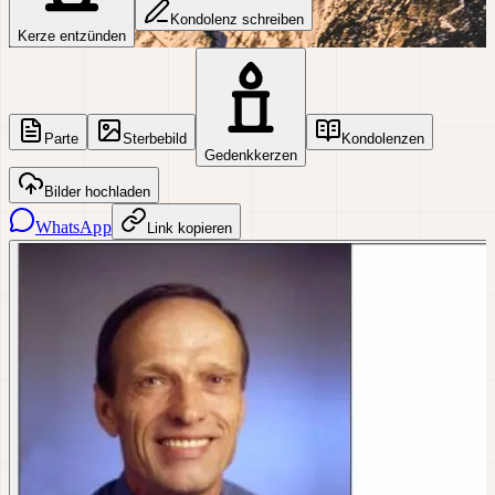
Kondolenz schreiben
Kerze entzünden
Parte
Sterbebild
Kondolenzen
Gedenkkerzen
Bilder hochladen
WhatsApp
Link kopieren